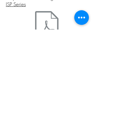
ISP Series
Goyen - Filter Cleaning Controller ECS
& ECX Series
Goyen - P-GT Generic Manual Inst
Ops